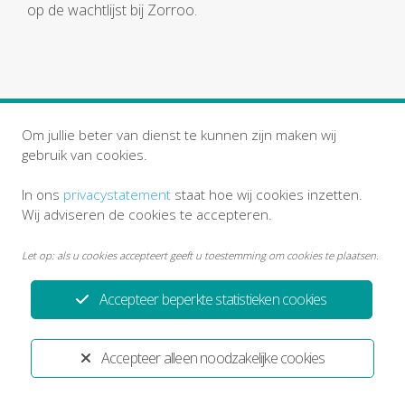
op de wachtlijst bij Zorroo.
Om jullie beter van dienst te kunnen zijn maken wij
gebruik van cookies.
In ons
privacystatement
staat hoe wij cookies inzetten.
Wij adviseren de cookies te accepteren.
Let op: als u cookies accepteert geeft u toestemming om cookies te plaatsen.
Privacystatement
Disclaimer
Accepteer beperkte statistieken cookies
Ontwikkeld door:
Yardzorgsites.nl
Accepteer alleen noodzakelijke cookies