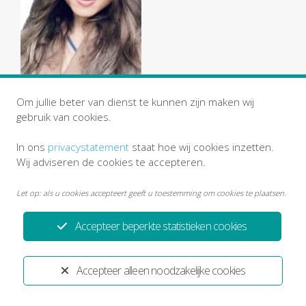
Om jullie beter van dienst te kunnen zijn maken wij
gebruik van cookies.
In ons
privacystatement
staat hoe wij cookies inzetten.
Wij adviseren de cookies te accepteren.
Let op: als u cookies accepteert geeft u toestemming om cookies te plaatsen.
Accepteer beperkte statistieken cookies
Privacystatement
Disclaimer
Ontwikkeld door:
Yardzorgsites.nl
Accepteer alleen noodzakelijke cookies