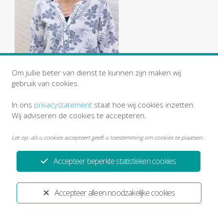
Om jullie beter van dienst te kunnen zijn maken wij
gebruik van cookies.
In ons
privacystatement
staat hoe wij cookies inzetten.
Wij adviseren de cookies te accepteren.
Let op: als u cookies accepteert geeft u toestemming om cookies te plaatsen.
Accepteer beperkte statistieken cookies
Privacystatement
Disclaimer
Ontwikkeld door:
Yardzorgsites.nl
Accepteer alleen noodzakelijke cookies