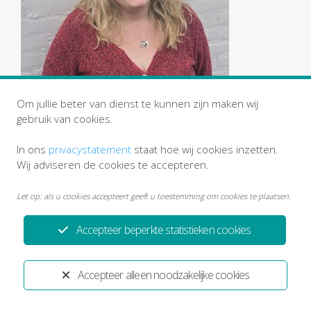
Om jullie beter van dienst te kunnen zijn maken wij
gebruik van cookies.
In ons
privacystatement
staat hoe wij cookies inzetten.
Wij adviseren de cookies te accepteren.
Let op: als u cookies accepteert geeft u toestemming om cookies te plaatsen.
Privacystatement
Disclaimer
Accepteer beperkte statistieken cookies
Ontwikkeld door:
Yardzorgsites.nl
Accepteer alleen noodzakelijke cookies